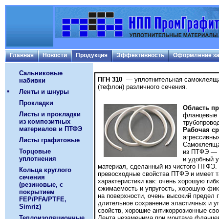
Главная
Новости
Продукция
Эффективность
Оформление за
Сальниковые
ПГН 310
— уплотнительная самоклеяща
набивки
(тефлон) различного сечения.
Ленты и шнуры
Прокладки
Область п
Листы и прокладки
фланцевые 
из композитных
трубопрово
материалов и ПТФЭ
Рабочая ср
агрессивных
Листы графитовые
Самоклеяща
Торцовые
из ПТФЭ — 
уплотнения
и удобный 
материал, сделанный из чистого ПТФЭ.
Кольца круглого
превосходные свойства ПТФЭ и имеет т
сечения
характеристики как: очень хорошую гиб
(резиновые, с
сжимаемость и упругость, хорошую фи
покрытием
на поверхности, очень высокий предел 
FEP/PFA/PTFE,
длительное сохранение эластичных и у
Simriz)
свойств, хорошие антикоррозионные сво
Теплоизоляционные
Лента незаменима при монтаже фланцев