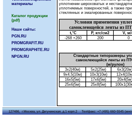
материалы
уплотнении шероховатых и нестандарт
уплотняемых поверхностей, а также при
стеклянных и эмалированных поверхнос
Каталог продукции
(pdf)
Условия применения упло
самоклеющейся ленты из ПТ
Наши сайты:
t,°С
P, кгс/см2
V, м/
PGN.RU
-268 +260
200
0
PROMGRAFIT.RU
PROMGRAPHITE.RU
Стандартные типоразмеры уп
NPGN.RU
самоклеющейся ленты из ПТФ
(м/рулон)
3х2(40м)
5х2(25м)
6х3(20м
9х4,5(10м)
10х3(10м)
12х4(10м
16х5(5м)
17х6(5м)
20х4(5м
25х6(5м)
25х8(5м)
100х1(30
127486, г.Москва, ул. Дегунинская, д.1 корп.2 Тел/факс: +7 (495) 660-5545 (