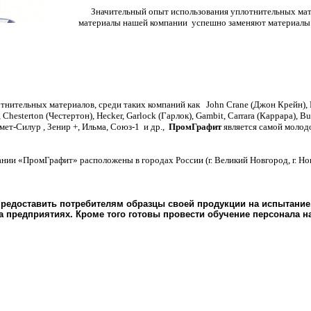
Значительный опыт использования уплотнительных матер
материалы нашей компании успешно заменяют материалы
ительных материалов, среди таких компаний как John Crane (Джон Крейн), Propa
o, Chesterton (Честертон), Hecker, Garlock (Гарлок), Gambit, Carrara (Каррара
-Силур , Зенир +, Ильма, Союз-1 и др.,
ПромГрафит
является самой молод
ромГрафит» расположены в городах России (г. Великий Новгород, г. Ногинс
редоставить потребителям образцы своей продукции на испытание
 предприятиях. Кроме того готовы провести обучение персонала на