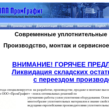
явки
Производство
Документация
Ссылки
Контакты
English
Современные уплотнительные 
Производство, монтаж и сервисное
ВНИМАНИЕ! ГОРЯЧЕЕ ПРЕДЛ
Ликвидация складских остат
с переездом производ
да специализируется на разработке, производстве, продаже и монтаже высо
ООО «ПромГрафит» - поиск оптимальных решений по
улучшению работы узлов уплотнения оборудования. Осно
многообразие уплотнительных материалов и знание свойст
ведущими европейскими производителями уплотнительных