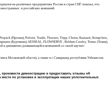
иалов на различных предприятиях России и стран СНГ показал, что
 иностранных и российских компаний.
ck (Пропак), Polonit, Teadit, Thoenes, Tripp, Chetra, Kautazit, Kempchen,
), Burgmann (Бургманн), AESSEAL, FLOWSERVE , Beldam Crosley, Temac (Темак),
ой и динамично развивающейся компанией со своей научно-
к Московской обасти), а также в г. Самарканд республики Узбекистан.
, произвести демонстрацию и предоставить отзывы об
 месте по установке и эксплуатации наших уплотнительных