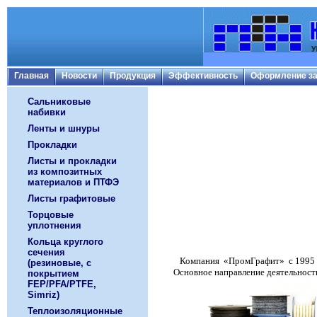
Главная
Новости
Продукция
Эффективность
Оформление за
Сальниковые
набивки
Ленты и шнуры
Прокладки
Листы и прокладки
из композитных
материалов и ПТФЭ
Листы графитовые
Торцовые
уплотнения
Кольца круглого
сечения
Компания «ПромГрафит» с 1995 го
(резиновые, с
Основное направление деятельности 
покрытием
FEP/PFA/PTFE,
Simriz)
Теплоизоляционные