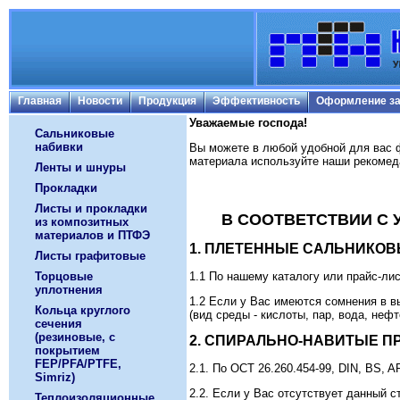
Главная
Новости
Продукция
Эффективность
Оформление за
Уважаемые господа!
Сальниковые
набивки
Вы можете в любой удобной для вас 
материала используйте наши рекомед
Ленты и шнуры
Прокладки
Листы и прокладки
В СООТВЕТСТВИИ С
из композитных
материалов и ПТФЭ
1. ПЛЕТЕННЫЕ САЛЬНИКОВ
Листы графитовые
1.1 По нашему каталогу или прайс-лис
Торцовые
уплотнения
1.2 Если у Вас имеются сомнения в в
Кольца круглого
(вид среды - кислоты, пар, вода, неф
сечения
(резиновые, с
2. СПИРАЛЬНО-НАВИТЫЕ ПР
покрытием
FEP/PFA/PTFE,
2.1. По ОСТ 26.260.454-99, DIN, BS, 
Simriz)
2.2. Если у Вас отсутствует данный с
Теплоизоляционные