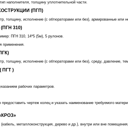
 тип наполнителя, толщину уплотнительной части.
КОСТРУКЦИИ (ПГП)
тр, толщину, исполнение (с обтюраторами или без), армированные или не
(ПГН 310)
имер: ПГН 310, 14*5 (5м), 5 рулонов.
ия применения.
ПГК)
р, толщину, исполнение (с обтюраторами или без), среду, давление, те
 ПГТ )
 указанием рабочих параметров.
мо предоставить чертеж колец и указать наименование требуемого матер
«КРОЗ»
(кабель, металлоконструкция, дерево и др.), внутри или вне помещения