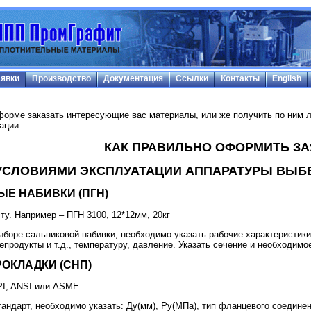
явки
Производство
Документация
Ссылки
Контакты
English
форме заказать интересующие вас материалы, или же получить по ним
ации.
КАК ПРАВИЛЬНО ОФОРМИТЬ ЗА
 УСЛОВИЯМИ ЭКСПЛУАТАЦИИ АППАРАТУРЫ ВЫБ
ЫЕ НАБИВКИ (ПГН)
ту. Например – ПГН 3100, 12*12мм, 20кг
ыборе сальниковой набивки, необходимо указать рабочие характеристики
тепродукты и т.д., температуру, давление. Указать сечение и необходимо
ОКЛАДКИ (СНП)
API, ANSI или ASME
тандарт, необходимо указать: Ду(мм), Ру(МПа), тип фланцевого соедине