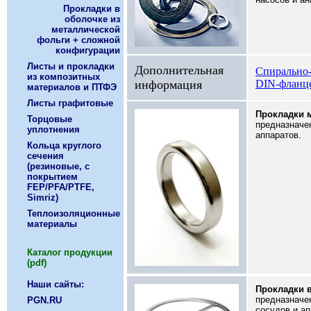
Прокладки в
оболочке из
металлической
фольги + сложной
конфигурации
Листы и прокладки
Дополнительная
Спирально-
из композитных
информация
DIN-фланц
материалов и ПТФЭ
Листы графитовые
Прокладки 
Торцовые
предназначе
уплотнения
аппаратов.
Кольца круглого
сечения
(резиновые, с
покрытием
FEP/PFA/PTFE,
Simriz)
Теплоизоляционные
материалы
Каталог продукции
(pdf)
Наши сайты:
Прокладки 
предназначе
PGN.RU
сосудов и ап