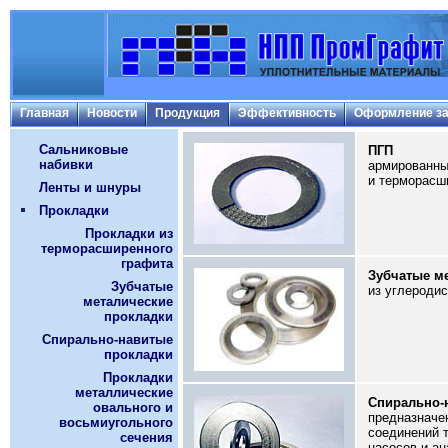
Главная
Новости
Продукция
Эффективность
Оформление за
Сальниковые
ПГП
набивки
армированны
и терморасш
Ленты и шнуры
Прокладки
Прокладки из
терморасширенного
графита
Зубчатые м
Зубчатые
из углероди
металические
прокладки
Спирально-навитые
прокладки
Прокладки
металлические
Спирально-
овального и
предназначе
восьмиугольного
соединений т
сечения
насосов и ан