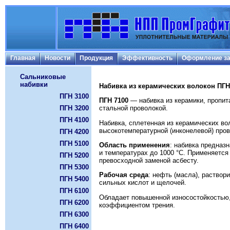
Главная
Новости
Продукция
Эффективность
Оформление за
Сальниковые
набивки
Набивка из керамических волокон ПГН
ПГН 3100
ПГН 7100
— набивка из керамики, пропит
ПГН 3200
стальной проволокой.
ПГН 4100
Набивка, сплетенная из керамических во
высокотемпературной (инконелевой) пров
ПГН 4200
ПГН 5100
Область применения
: набивка предназ
и температурах до 1000 °С. Применяется
ПГН 5200
превосходной заменой асбесту.
ПГН 5300
Рабочая среда
: нефть (масла), раствор
ПГН 5400
сильных кислот и щелочей.
ПГН 6100
Обладает повышенной износостойкостью,
ПГН 6200
коэффициентом трения.
ПГН 6300
ПГН 6400